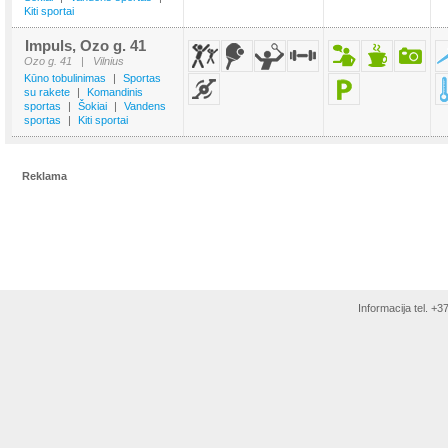
Kiti sportai
Impuls, Ozo g. 41
Ozo g. 41
|
Vilnius
Kūno tobulinimas
|
Sportas
su rakete
|
Komandinis
sportas
|
Šokiai
|
Vandens
sportas
|
Kiti sportai
Reklama
Informacija tel. +