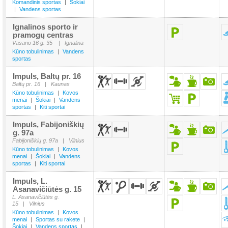
Komandinis sportas
|
Šokiai
|
Vandens sportas
Ignalinos sporto ir
pramogų centras
Vasario 16 g. 35
|
Ignalina
Kūno tobulinimas
|
Vandens
sportas
Impuls, Baltų pr. 16
Baltų pr. 16
|
Kaunas
Kūno tobulinimas
|
Kovos
menai
|
Šokiai
|
Vandens
sportas
|
Kiti sportai
Impuls, Fabijoniškių
g. 97a
Fabijoniškių g. 97a
|
Vilnius
Kūno tobulinimas
|
Kovos
menai
|
Šokiai
|
Vandens
sportas
|
Kiti sportai
Impuls, L.
Asanavičiūtės g. 15
L. Asanavičiūtės g.
15
|
Vilnius
Kūno tobulinimas
|
Kovos
menai
|
Sportas su rakete
|
Šokiai
|
Vandens sportas
|