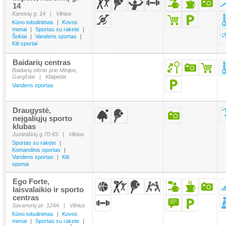
14
Kareivių g. 14
|
Vilnius
Kūno tobulinimas
|
Kovos
menai
|
Sportas su rakete
|
Šokiai
|
Vandens sportas
|
Kiti sportai
Baidarių centras
Baidarių slėnis prie Minijos,
Gargždai
|
Klaipėda
Vandens sportas
Draugystė,
neįgaliųjų sporto
klubas
Justiniškių g.70-65
|
Vilnius
Sportas su rakete
|
Komandinis sportas
|
Vandens sportas
|
Kiti
sportai
Ego Forte,
laisvalaikio ir sporto
centras
Savanorių pr. 124A
|
Vilnius
Kūno tobulinimas
|
Kovos
menai
|
Sportas su rakete
|