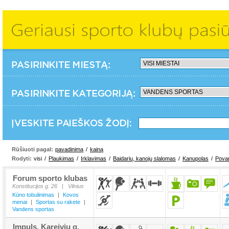
Rūšiuoti pagal:
pavadinimą
/
kainą
Rodyti:
visi
/
Plaukimas
/
Irklavimas
/
Baidarių, kanojų slalomas
/
Kanupolas
/
Pova
Forum sporto klubas
Konstitucijos g. 26
|
Vilnius
Kūno tobulinimas
|
Kovos
menai
|
Sportas su rakete
|
Vandens sportas
Impuls, Kareivių g.