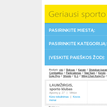
Rodyti:
visi
/
Boksas
/
Karate
/
Shotokan karat
Combatjitsu
/
Pankrationas
/
Niat Nam
/
Kendo
Goju Ryu
/
Shooto
/
K-1
/
Wing Chun Kung Fu
LAUMŽIRGIS,
sporto klubas
Aguonų g. 17
|
Vilnius
Kūno tobulinimas
|
Kovos
menai