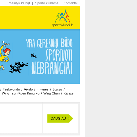
Pasiūlyk klubą!
Sporto klubams
Kontaktai
/
Taekwondo
/
Aikido
/
Imtynės
/
Jujitsu
/
/
Wing Tsun Kuen Kung Fu
/
Wing Chun
/
Karate
DAUGIAU