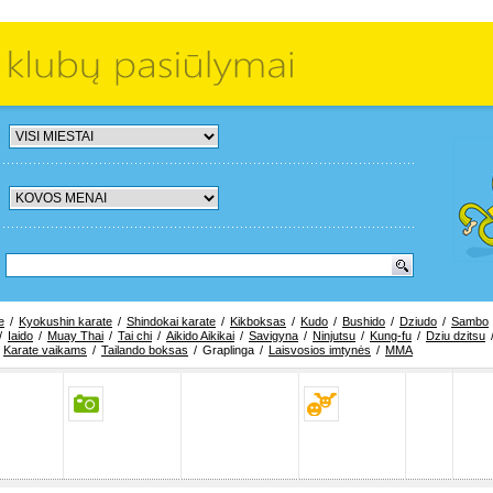
e
/
Kyokushin karate
/
Shindokai karate
/
Kikboksas
/
Kudo
/
Bushido
/
Dziudo
/
Sambo
/
Iaido
/
Muay Thai
/
Tai chi
/
Aikido Aikikai
/
Savigyna
/
Ninjutsu
/
Kung-fu
/
Dziu dzitsu
/
Karate vaikams
/
Tailando boksas
/
Graplinga
/
Laisvosios imtynės
/
MMA