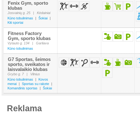
Fenix Gym, sporto
klubas
Josvainių g. 25
|
Kėdainiai
Kūno tobulinimas
|
Šokiai
|
Kiti sportai
Fitness Factory
Gym, sporto klubas
Vytauto g. 134
|
Garliava
Kūno tobulinimas
G7 Sportas, šeimos
sporto, sveikatos ir
laisvalaikio klubas
Grybo g. 7
|
Vilnius
Kūno tobulinimas
|
Kovos
menai
|
Sportas su rakete
|
Komandinis sportas
|
Šokiai
Reklama