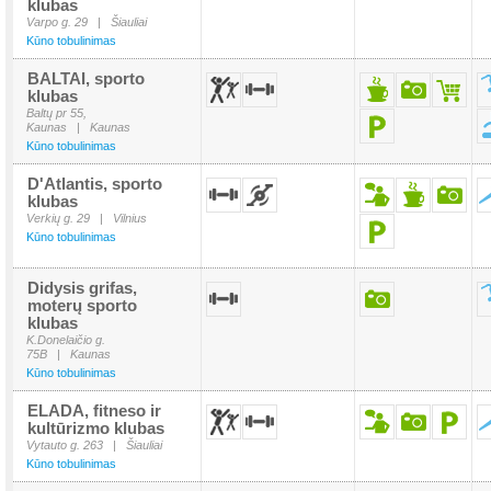
klubas
Varpo g. 29
|
Šiauliai
Kūno tobulinimas
BALTAI, sporto
klubas
Baltų pr 55,
Kaunas
|
Kaunas
Kūno tobulinimas
D'Atlantis, sporto
klubas
Verkių g. 29
|
Vilnius
Kūno tobulinimas
Didysis grifas,
moterų sporto
klubas
K.Donelaičio g.
75B
|
Kaunas
Kūno tobulinimas
ELADA, fitneso ir
kultūrizmo klubas
Vytauto g. 263
|
Šiauliai
Kūno tobulinimas