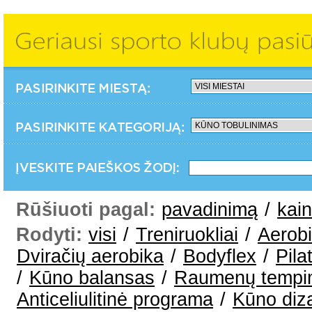
Rūšiuoti pagal:
pavadinimą
/
kai
Rodyti:
visi
/
Treniruokliai
/
Aerob
Dviračių aerobika
/
Bodyflex
/
Pila
/
Kūno balansas
/
Raumenų tempi
Anticeliulitinė programa
/
Kūno diz