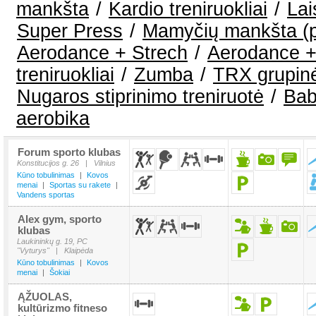
mankšta
/
Kardio treniruokliai
/
Lai
Super Press
/
Mamyčių mankšta (
Aerodance + Strech
/
Aerodance +
treniruokliai
/
Zumba
/
TRX grupinė
Nugaros stiprinimo treniruotė
/
Bab
aerobika
Forum sporto klubas
Konstitucijos g. 26
|
Vilnius
Kūno tobulinimas
|
Kovos
menai
|
Sportas su rakete
|
Vandens sportas
Alex gym, sporto
klubas
Laukininkų g. 19, PC
"Vyturys"
|
Klaipėda
Kūno tobulinimas
|
Kovos
menai
|
Šokiai
ĄŽUOLAS,
kultūrizmo fitneso