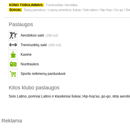
KŪNO TOBULINIMAS:
Treniruokliai / Aerobika
ŠOKIAI:
Šokių pamokos / Lotynų amerikos šokiai / Solo latino / Hip-Hop / Go go / Šo
Paslaugos
Aerobikos salė
(200 m2)
Treniruoklių salė
(200 m2)
Kavinė
Nuotraukos
Sporto reikmenų parduotuvė
Kitos klubo paslaugos
Solo Latino, poriniai Latino ir klasikiniai šokiai, Hip-hop'as, go-go, strip aerob
Reklama