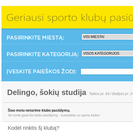
Delingo, šokių studija
Taikos pr. 64 / Baltijos pr. 
Šiuo metu neturime klubo pasiūlymų.
Jei norite gauti šio klubo pasiūlymą - susisiekite su sporto klubu!
Kodėl rinktis šį klubą?