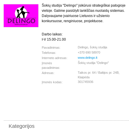
Šokių studija "Delingo" įsikūrusi strategiškai patogioje
vietoje. Galime pasiūlyti lankščias nuolaidų sistemas.
Dalyvaujame įvairiuose Lietuvos ir užsienio
konkursuose, renginiuose, projektuose.
Darbo laikas:
I-V 15.00-21.00
Delingo, šokių studija
Pavadinimas:
+370 690 58970
Telefonas:
www.delingo.lt
Interneto adresas:
Šokių studija "Delingo"
Įmonės
pavadinimas:
Taikos pr. 64 / Baltijos pr. 24B,
Adresas:
Klaipėda
301745936
Įmonės kodas:
Kategorijos