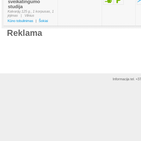
sveikatingumo
studija
Kalvarijų 125 g., 1 korpusas, 1
įėjimas
|
Vilnius
Kūno tobulinimas
|
Šokiai
Reklama
Informacija tel. +