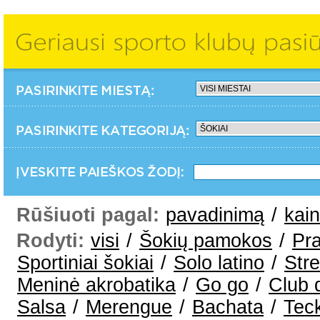
Rūšiuoti pagal:
pavadinimą
/
kai
Rodyti:
visi
/
Šokių pamokos
/
Pra
Sportiniai šokiai
/
Solo latino
/
Str
Meninė akrobatika
/
Go go
/
Club 
Salsa
/
Merengue
/
Bachata
/
Tec