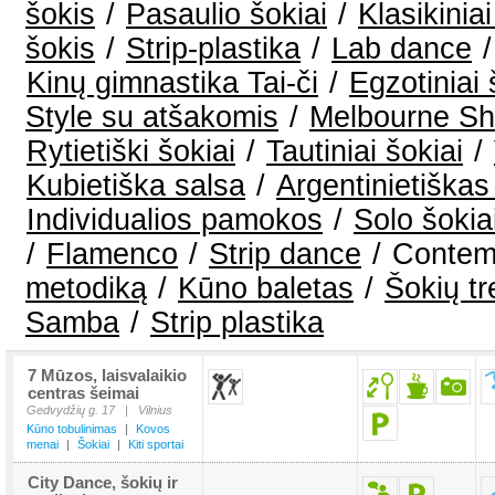
šokis
/
Pasaulio šokiai
/
Klasikiniai
šokis
/
Strip-plastika
/
Lab dance
Kinų gimnastika Tai-či
/
Egzotiniai 
Style su atšakomis
/
Melbourne Sh
Rytietiški šokiai
/
Tautiniai šokiai
/
Kubietiška salsa
/
Argentinietiškas
Individualios pamokos
/
Solo šokia
/
Flamenco
/
Strip dance
/
Contem
metodiką
/
Kūno baletas
/
Šokių t
Samba
/
Strip plastika
7 Mūzos, laisvalaikio
centras šeimai
Gedvydžių g. 17
|
Vilnius
Kūno tobulinimas
|
Kovos
menai
|
Šokiai
|
Kiti sportai
City Dance, šokių ir